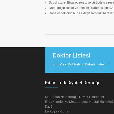
Stresi azaltır. Biraz egzersiz ve yürüyüşle stresin
Daha güçlü kaslar ve kemiler. Yürümek gibi uzuvl
Daha esnek olur, buda aktif yasamdaki hareketler
Doktor Listesi
Kıbrıs'taki Doktorların Detaylı Listesi
Kıbrıs Türk Diyabet Derneği
Dr. Burhan Nalbantoğlu Devlet Hastanesi
Endokrinoloji ve Metabolizma Hastalıkları Merk
Kat 2
Lefkoşa - Kıbrıs