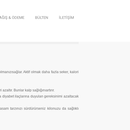
AĞIŞ & ÖDEME
BÜLTEN
İLETİŞİM
manızısağlar. Aktif olmak daha fazla seker, kalori
azaltır. Bunlar kalp sağlığınıartırır.
yada diyabet ilaçlarına duyulan gereksinimi azaltacak
 yasam tarzınızı sürdürürseniz kilonuzu da sağlıklı