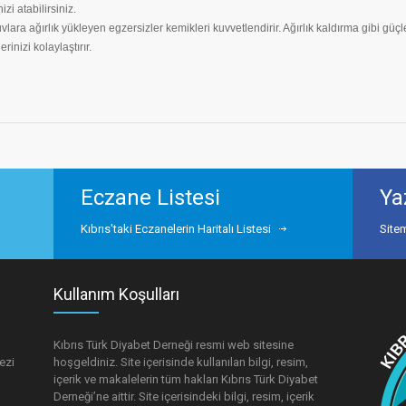
izi atabilirsiniz.
ara ağırlık yükleyen egzersizler kemikleri kuvvetlendirir. Ağırlık kaldırma gibi güçle
inizi kolaylaştırır.
Eczane Listesi
Ya
Kıbrıs'taki Eczanelerin Haritalı Listesi
Site
Kullanım Koşulları
Kıbrıs Türk Diyabet Derneği resmi web sitesine
ezi
hoşgeldiniz. Site içerisinde kullanılan bilgi, resim,
içerik ve makalelerin tüm hakları Kıbrıs Türk Diyabet
Derneği’ne aittir. Site içerisindeki bilgi, resim, içerik