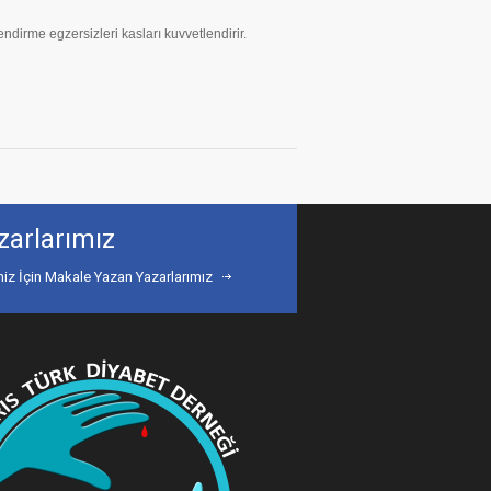
ndirme egzersizleri kasları kuvvetlendirir.
zarlarımız
miz İçin Makale Yazan Yazarlarımız