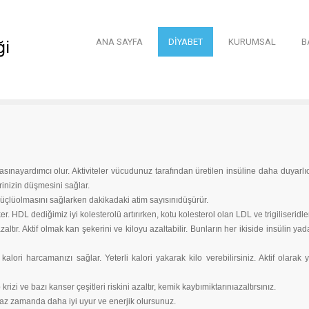
ANA SAYFA
DİYABET
KURUMSAL
B
nayardımcı olur. Aktiviteler vücudunuz tarafından üretilen insüline daha duyarlıol
rinizin düşmesini sağlar.
güçlüolmasını sağlarken dakikadaki atim sayısınıdüşürür.
 HDL dediğimiz iyi kolesterolü artırırken, kotu kolesterol olan LDL ve trigiliseridleri 
azaltır. Aktif olmak kan şekerini ve kiloyu azaltabilir. Bunların her ikiside insülin 
kalori harcamanızı sağlar. Yeterli kalori yakarak kilo verebilirsiniz. Aktif olarak
 krizi ve bazı kanser çeşitleri riskini azaltır, kemik kaybımiktarınıazaltırsınız.
az zamanda daha iyi uyur ve enerjik olursunuz.