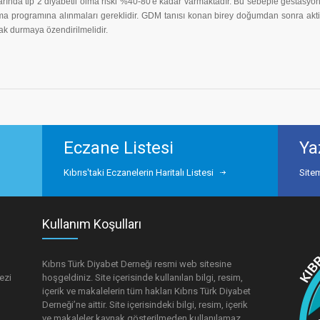
rında tip 2 diyabetli olma riski %40-80'e kadar varmaktadır. Bu sebeple gestasyon
uma programına alınmaları gereklidir. GDM tanısı konan birey doğumdan sonra akt
zak durmaya özendirilmelidir.
Eczane Listesi
Ya
Kıbrıs'taki Eczanelerin Haritalı Listesi
Site
Kullanım Koşulları
Kıbrıs Türk Diyabet Derneği resmi web sitesine
ezi
hoşgeldiniz. Site içerisinde kullanılan bilgi, resim,
içerik ve makalelerin tüm hakları Kıbrıs Türk Diyabet
Derneği’ne aittir. Site içerisindeki bilgi, resim, içerik
ve makaleler kaynak gösterilmeden kullanılamaz.