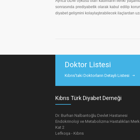
Ayrıca GDM öyküsü olan kadınların ileriki yaşamla
sonrasında prediyabetik olarak kabul edilip kor
diyabet gelişmini kolaylaştırabilecek ilaçlardan u
Doktor Listesi
Kıbrıs'taki Doktorların Detaylı Listesi
Kıbrıs Türk Diyabet Derneği
Dr. Burhan Nalbantoğlu Devlet Hastanesi
Endokrinoloji ve Metabolizma Hastalıkları Merk
Kat 2
Lefkoşa - Kıbrıs