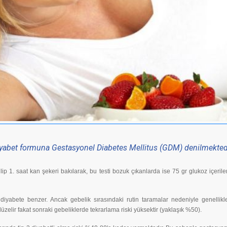
 diyabet formuna Gestasyonel Diabetes Mellitus (GDM) denilmekted
p 1. saat kan şekeri bakılarak, bu testi bozuk çıkanlarda ise 75 gr glukoz içeriler
2 diyabete benzer. Ancak gebelik sırasındaki rutin taramalar nedeniyle genelli
elir fakat sonraki gebeliklerde tekrarlama riski yüksektir (yaklaşık %50).