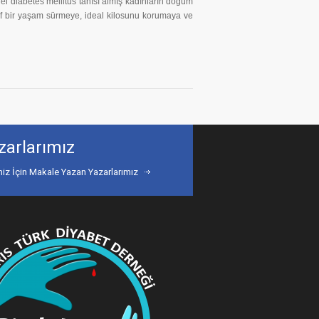
el diabetes mellitus tanısı almış kadınların doğum
if bir yaşam sürmeye, ideal kilosunu korumaya ve
zarlarımız
miz İçin Makale Yazan Yazarlarımız