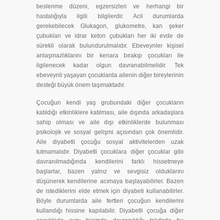
beslenme düzeni, egzersizleri ve herhangi bir
hastalığıyla ilgili bilgilerdir. Acil durumlarda
gerekebilecek Glukagon, glukometre, kan şeker
çubukları ve idrar keton çubukları her iki evde de
sürekli olarak bulundurulmalıdır. Ebeveynler kişisel
anlaşmazlıklarını bir kenara bırakıp çocukları ile
ilgilenecek kadar olgun davranabilmelidir. Tek
ebeveynli yaşayan çocuklarda ailenin diğer bireylerinin
desteği büyük önem taşımaktadır.
Çocuğun kendi yaş grubundaki diğer çocukların
katıldığı etkinliklere katılması, aile dışında arkadaşlara
sahip olması ve aile dışı etkinliklerde bulunması
psikolojik ve sosyal gelişmi açısından çok önemlidir.
Aile diyabetli çocuğu sosyal aktivitelerden uzak
tutmamalıdır. Diyabetli çocuklara diğer çocuklar gibi
davranılmadığında kendilerini farklı hissetmeye
başlarlar, bazen yalnız ve sevgisiz olduklarını
düşünerek kendilerine acımaya başlayabilirler. Bazen
de istediklerini elde etmek için diyabeti kullanabilirler.
Böyle durumlarda aile fertleri çocuğun kendilerini
kullandığı hissine kapılabilir. Diyabetli çocuğa diğer