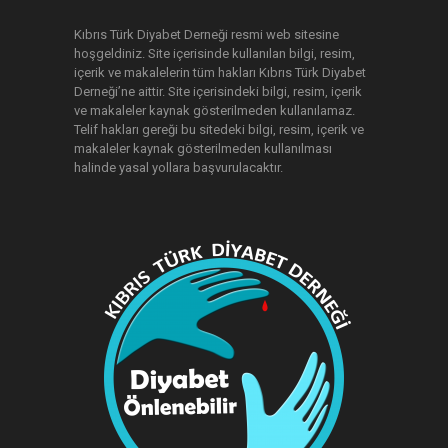
gerçekleşecek Diyabetle Kaliteli Yaşam
Yaz Kapımıza kayıtlarımız başladı.
Kıbrıs Türk Diyabet Derneği resmi web sitesine
7 yıl önce
hoşgeldiniz. Site içerisinde kullanılan bilgi, resim,
içerik ve makalelerin tüm hakları Kıbrıs Türk Diyabet
2018 Piyango çekilişi - KAZANAN
Derneği’ne aittir. Site içerisindeki bilgi, resim, içerik
NUMARALAR
ve makaleler kaynak gösterilmeden kullanılamaz.
Derneğimizin 2018 yılı piyangosu çekildi.
Telif hakları gereği bu sitedeki bilgi, resim, içerik ve
8 yıl önce
makaleler kaynak gösterilmeden kullanılması
halinde yasal yollara başvurulacaktır.
14 KASIM DÜNYA DİYABET GÜNÜ BASIN
AÇIKLAMASI
Bugün uzmanlar “yaşam tarzı
değişiklikleri” ile 2040 yılına kadar 160
milyon diyabetin geciktirebileceği veya
önlenebileceğini öngörmektedir. Hızla
gelişen teknolojinin dayattığı “teknolojik
yaşam tarzı” birçok ülkede sağlıksız
beslenme ve hareketsiz yaşam tarzıyla
(sedanter yaşam tarzı), çocuk ve
gençlerde de tip 2 diyabet görülme riskini
küresel halk sağlığı sorunu haline
getirmektedir.
Dernek olarak her yıl bir dizi etkinlikle
bugünü anlamına uygun çalışmalar