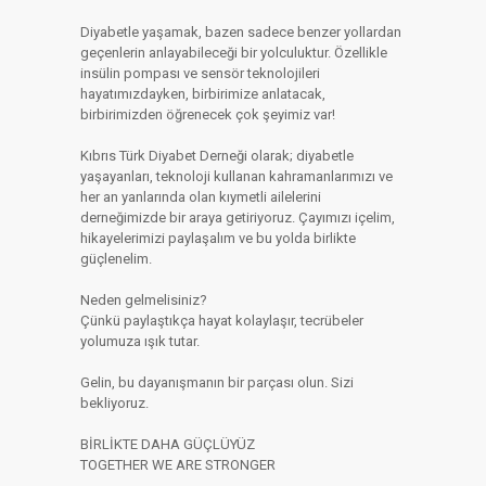
Diyabetle yaşamak, bazen sadece benzer yollardan
geçenlerin anlayabileceği bir yolculuktur. Özellikle
insülin pompası ve sensör teknolojileri
hayatımızdayken, birbirimize anlatacak,
birbirimizden öğrenecek çok şeyimiz var!
Kıbrıs Türk Diyabet Derneği olarak; diyabetle
yaşayanları, teknoloji kullanan kahramanlarımızı ve
her an yanlarında olan kıymetli ailelerini
derneğimizde bir araya getiriyoruz. Çayımızı içelim,
hikayelerimizi paylaşalım ve bu yolda birlikte
güçlenelim.
Neden gelmelisiniz?
Çünkü paylaştıkça hayat kolaylaşır, tecrübeler
yolumuza ışık tutar.
Gelin, bu dayanışmanın bir parçası olun. Sizi
bekliyoruz.
BİRLİKTE DAHA GÜÇLÜYÜZ
TOGETHER WE ARE STRONGER