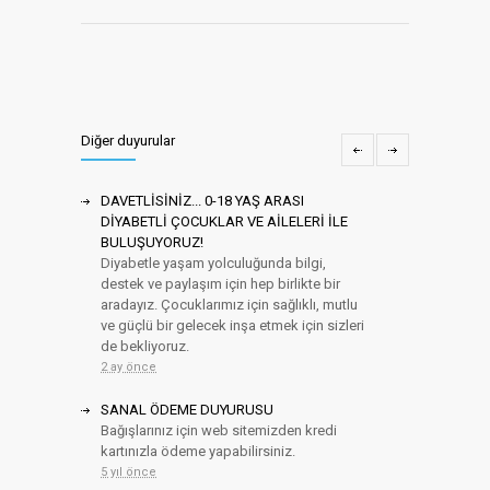
Diğer duyurular
DAVETLİSİNİZ... 0-18 YAŞ ARASI
DİYABETLİ ÇOCUKLAR VE AİLELERİ İLE
BULUŞUYORUZ!
Diyabetle yaşam yolculuğunda bilgi,
destek ve paylaşım için hep birlikte bir
aradayız. Çocuklarımız için sağlıklı, mutlu
ve güçlü bir gelecek inşa etmek için sizleri
de bekliyoruz.
2 ay önce
SANAL ÖDEME DUYURUSU
Bağışlarınız için web sitemizden kredi
kartınızla ödeme yapabilirsiniz.
5 yıl önce